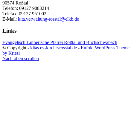
90574 Roßtal
Telefon: 09127 9083214
Telefax: 09127 951002
E-Mail:
kita.verwaltung-rosstal@elkb.de
Links
Evangelisch-Lutherische Pfarrei Roßtal und Buchschwabach
© Copyright -
kitas.ev-kirche-rosstal.de
-
Enfold WordPress Theme
by Kriesi
Nach oben scrollen